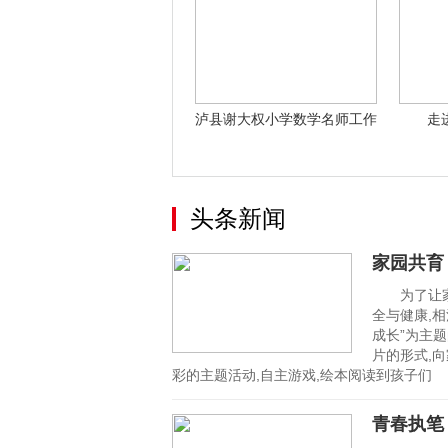
泸县谢大权小学数学名师工作
走
室 202
头条新闻
家园共育
为了让家长
全与健康,相
成长”为主
片的形式,
彩的主题活动,自主游戏,绘本阅读到孩子们
青春执笔