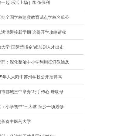
一起 乐活上场 | 2025保利
三批全国学校急救教育试点学校名单公
气满满迎接新学期 这份开学攻略请收
佛大学“国际禁招令”或加剧人才出走
育部：深化整治中小学利用征订教辅及
025年人大附中苏州学校公开招聘高
河市郾城三中举办“巧手传心 珠联母
京：小学初中“三大球”至少一项必修
进长春中医药大学