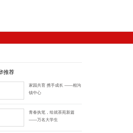
华推荐
家园共育 携手成长 ——相沟
镇中心
青春执笔，绘就茶苑新篇
——万名大学生