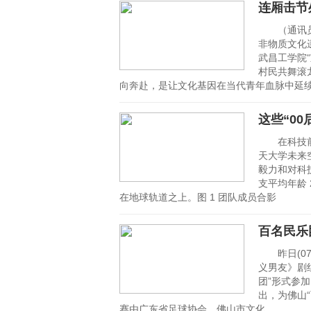
连厢击节
（通讯员姚
非物质文化
武昌工学院
村民共舞滚
向奔赴，是让文化基因在当代青年血脉中延
这些“0
在科技前沿
天大学未来
毅力和对科
支平均年龄
在地球轨道之上。图 1 团队成员合影
百名民乐
昨日(07
义男友》剧
团”形式参
出，为佛山
赛由广东省足球协会、佛山市文化