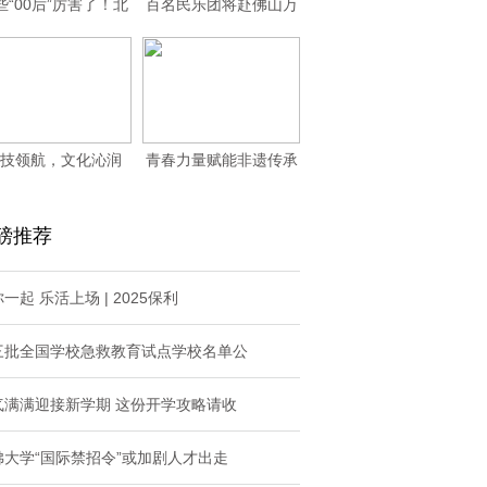
些“00后”厉害了！北
百名民乐团将赴佛山万
航学子从零打
人体育场“西甲之
技领航，文化沁润
青春力量赋能非遗传承
—潘家湾土家族乡
——赣东学子三下
磅推荐
一起 乐活上场 | 2025保利
三批全国学校急救教育试点学校名单公
气满满迎接新学期 这份开学攻略请收
佛大学“国际禁招令”或加剧人才出走