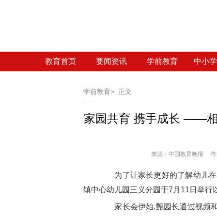
教育首页
要闻资讯
学前教育
中小学
学前教育>
正文
家园共育 携手成长 ——
来源：
中国教育晚报 作者
为了让家长更好的了解幼儿在园
镇中心幼儿园三义分园于7月11日举行
家长会伊始,甄园长通过视频和