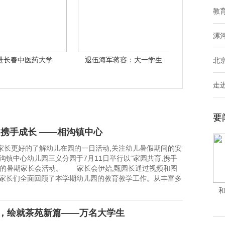
教
漯
进长春中医药大学
退伍海军蒋容：大一学生
北
的“超强纤维”
走
要
 携手成长 ——相沟镇中心
更好的了解幼儿在园的一日活动,关注幼儿暑假期间的安
沟镇中心幼儿园三义分园于7月11日举行以“家园共育,携手
题的暑期家长会活动。 家长会伊始,甄园长通过视频和图
向家长们全面回顾了本学期幼儿园的教育教学工作。从丰富多
和
，绘就茶苑新篇——万名大学生