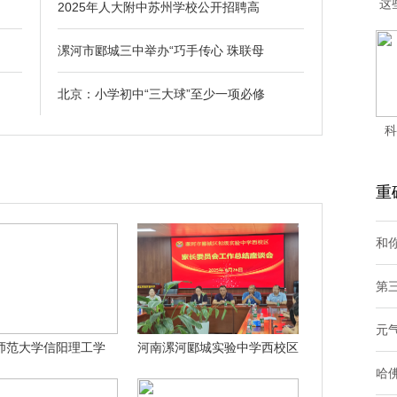
这
2025年人大附中苏州学校公开招聘高
漯河市郾城三中举办“巧手传心 珠联母
北京：小学初中“三大球”至少一项必修
科
—
重
和你
第
元
师范大学信阳理工学
河南漯河郾城实验中学西校区
哈
院“青春赋农”
召开家长委