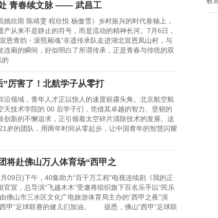
教
处 青春续文脉 —— 武昌工
欣雨 陈靖雯 程欣悦 杨傲雪）乡村振兴的时代卷轴上，
遗产从来不是静止的符号，而是流动的精神长河。7月6日，
“宣恩青韵・滚照厢魂”非遗传承队走进湖北宣恩凤山村，与
龙连厢的瞬间，好似明白了所谓传承，正是青春与传统的双
续的
0后”厉害了！北航学子从零打
领域，青年人才正以惊人的速度崭露头角。北京航空航
空天技术学院的 00 后学子们，凭借其卓越的智力、坚韧的
技创新的不懈追求，正引领着太空碎片清除技术的发展。这
 21岁的团队，用两年时间从零起步，让中国青年的智慧闪耀
团将赴佛山万人体育场“西甲之
月09日)下午，40集助力“百千万工程”电视连续剧《我的正
组官宣，总导演“飞越木木”受邀将组织旗下百名乐手以“民乐
加由佛山市三水区文化广电旅游体育局主办的“西甲之夜”演
“西甲”足球联赛的健儿们加油。 据悉，佛山“西甲”足球联