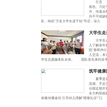
引言 在
底色。习近
月、传递乡
兴不可或缺
队，响应“万名大学生进千站”号召，深入
大学生走
大学生走
入了解老年
院“青晖伴
入交流，本
学生志愿服务队全体。 团队首先来到吴
筑牢健康
夏季是各类
流感、手足
分园近期开
全力构筑校
病毒传播途径,引导幼儿理解“喷嚏礼仪”“口