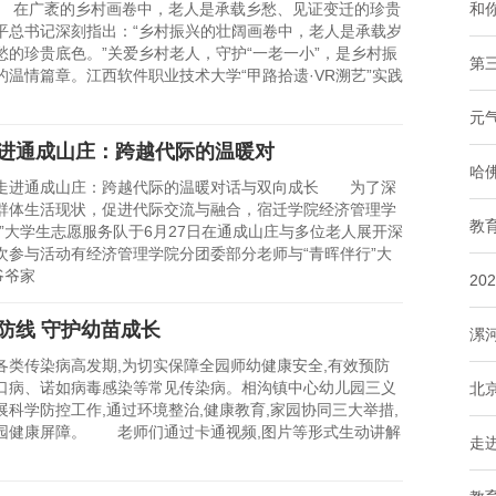
广袤的乡村画卷中，老人是承载乡愁、见证变迁的珍贵
和你
平总书记深刻指出：“乡村振兴的壮阔画卷中，老人是承载岁
愁的珍贵底色。”关爱乡村老人，守护“一老一小”，是乡村振
第
的温情篇章。江西软件职业技术大学“甲路拾遗·VR溯艺”实践
元
进通成山庄：跨越代际的温暖对
哈
进通成山庄：跨越代际的温暖对话与双向成长 为了深
群体生活现状，促进代际交流与融合，宿迁学院经济管理学
教
行”大学生志愿服务队于6月27日在通成山庄与多位老人展开深
次参与活动有经济管理学院分团委部分老师与“青晖伴行”大
爷爷家
2
防线 守护幼苗成长
漯
传染病高发期,为切实保障全园师幼健康安全,有效预防
口病、诺如病毒感染等常见传染病。相沟镇中心幼儿园三义
北
展科学防控工作,通过环境整治,健康教育,家园协同三大举措,
园健康屏障。 老师们通过卡通视频,图片等形式生动讲解
走