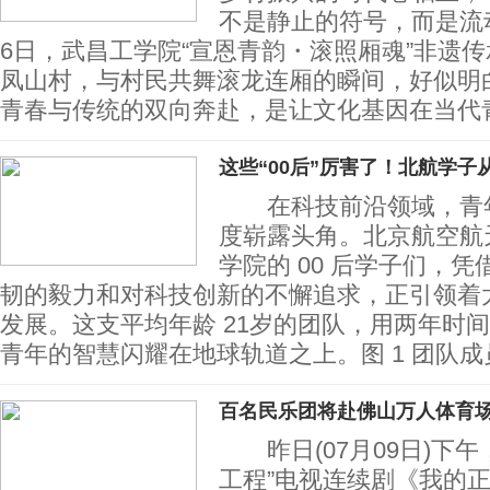
不是静止的符号，而是流
6日，武昌工学院“宣恩青韵・滚照厢魂”非遗
凤山村，与村民共舞滚龙连厢的瞬间，好似明
青春与传统的双向奔赴，是让文化基因在当代
这些“00后”厉害了！北航学子
在科技前沿领域，青年
度崭露头角。北京航空航
学院的 00 后学子们，
韧的毅力和对科技创新的不懈追求，正引领着
发展。这支平均年龄 21岁的团队，用两年时
青年的智慧闪耀在地球轨道之上。图 1 团
百名民乐团将赴佛山万人体育场
昨日(07月09日)下午
工程”电视连续剧《我的