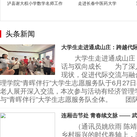
泸县谢大权小学数学名师工作
走进长春中医药大学
室 202
头条新闻
大学生走进通成山庄：跨越代
大学生走进通成山庄：
话与双向成长 为了深
现状，促进代际交流与融
理学院“青晖伴行”大学生志愿服务队于6月27
老人展开深入交流，本次参与活动有经济管理
与“青晖伴行”大学生志愿服务队全体。 团
连厢击节处 青春续文脉 —— 
（通讯员姚欣雨 陈靖雯
乡村振兴的时代卷轴上，