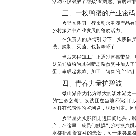
活动不仅缓解了群众“看病远、看病难
三、一枚鸭蛋的产业密码
乡野实践团一行来到永甲湖产品有
乡村振兴中产业发展的蓬勃活力。
在负责人的热情引导下，实践队
洗、腌制、灭菌、包装等环节。
当后来得知工厂正通过直播带货、
队员们纷纷为其创新思路点赞并加入了
蛋，串联起养殖、加工、销售的产业链
四、青春力量护碧波
微山湖作为北方最大的淡水湖之
的“生命之湖”。实践团在当地环保部
区具有代表性的监测点，现场测定。同
乡野星火实践团走进田间地头，
产，在这里，成员们触摸到乡村振兴跳
水都折射着奋斗的光芒，每一张笑脸