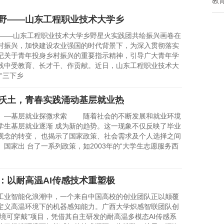
教
野——山东工程职业技术大学乡
——山东工程职业技术大学乡野星火实践团共绘振兴画卷在
村振兴，加快建设农业强国的时代背景下，为深入贯彻落实
记关于青年投身乡村振兴的重要指示精神，引导广大青年学
践中受教育、长才干、作贡献。近日，山东工程职业技术大
“三下乡
沃土，青春实践涌动基层就业热
—基层就业探微求索 随着社会的不断发展和就业环境
学生基层就业逐渐 成为新的趋势。这一现象不仅反映了毕业
观念的转变， 也揭示了国家政策、社会需求及个人选择之间
。国家出 台了一系列政策，如2003年的“大学生志愿服务西
：以耐高温AI传感技术重塑极
智能化浪潮中，一个来自中国高校的创业团队正以颠覆
定义高温环境下的机器感知能力。广西大学炽感智联团队创
环境可穿戴”项目，凭借其自主研发的耐高温多模态AI传感系