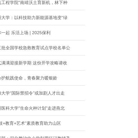
筑工程学院"南靖沃土育新机，林下种
州大学：以科技助力新能源基地变“绿
一起 乐活上场 | 2025保利
三批全国学校急救教育试点学校名单公
气满满迎接新学期 这份开学攻略请收
心护航践使命，青春聚力暖银龄
佛大学“国际禁招令”或加剧人才出走
州医科大学"生命火种计划"走进燕北
科技+教育+艺术”素质教育助力山区