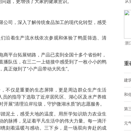
”的问题，更增强了大家的健康意识。
从
限公司，深入了解传统食品加工的现代化转型，感受
员们沿着生产流水线依次参观和体验了鸭蛋筛选、清
浙
电商平台拓展销路，产品已卖到全国十多个省份时，
直播队伍，在三二一上链接中感受到了一枚小小的鸭
重
，真正做到了“小产品带动大民生”。
建
一，不仅是重要的生态屏障，更是周边群众生产生活
和你
门人员的指导下选取了近岸居民区、湖心区及水产养殖
时开展“清理沿岸垃圾，守护微湖水质”的志愿服务。
第
脚踏泥土，感受大地的温度。用所学知识助力农业生
动的脉搏，见证着平凡生活中的伟大力量。每一滴汗
元
都镌刻着温暖与感动。三下乡，是一场双向奔赴的成