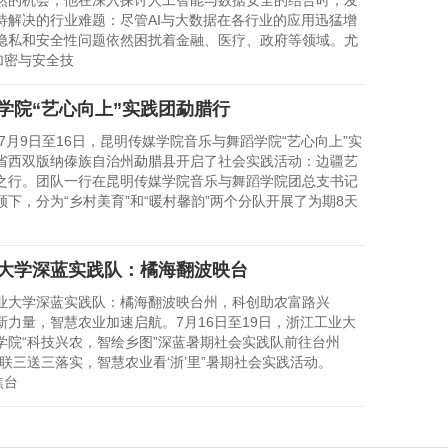
然的机会，他在深入探讨人工智能与数据安全的结合时，发
待解决的行业难题：尽管AI与大数据在各行业的应用迅猛增
隐私和安全性问题依然困扰着金融、医疗、政府等领域。尤
加密与安全技
学院“艺心向上”实践团勐腊行
7月9日至16日，昆明传媒学院音乐与舞蹈学院“艺心向上”实
省西双版纳傣族自治州勐腊县开启了社会实践活动：边疆艺
之行。团队一行在昆明传媒学院音乐与舞蹈学院团总支书记
领下，分为“乡村美育”和“暖村馨韵”两个分队开展了为期8天
大学深蓝实践队：橘海翻波映台
大学深蓝实践队：橘海翻波映台州，科创助农富路兴
新力量，智慧农业加速启航。7月16日至19日，浙江工业大
学院“科技兴农，智绘乡图”深蓝暑期社会实践队前往台州
三联三送三落实，智慧农业看‘浙’里”暑期社会实践活动。
焦台