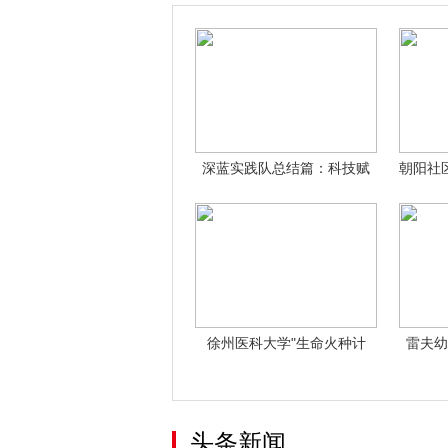
深蓝实践队总结篇：科技赋
朝阳社
能，绘就乡土
徐州医科大学"生命火种计
雷夫幼
划"走进燕北
头条新闻