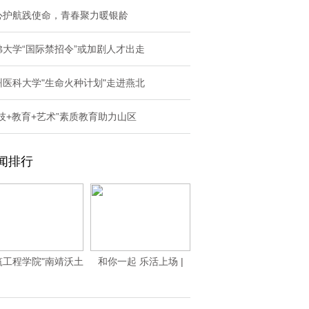
心护航践使命，青春聚力暖银龄
佛大学“国际禁招令”或加剧人才出走
州医科大学"生命火种计划"走进燕北
科技+教育+艺术”素质教育助力山区
闻排行
筑工程学院"南靖沃土
和你一起 乐活上场 |
育新机，林下种
2025保利