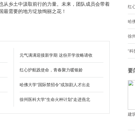
也从乡土中汲取前行的力量。未来，团队成员会带着
红
国最需要的地方绽放绚丽之花！
哈
徐
“
元气满满迎接新学期 这份开学攻略请收
红心护航践使命，青春聚力暖银龄
要
哈佛大学“国际禁招令”或加剧人才出走
徐州医科大学"生命火种计划"走进燕北
建