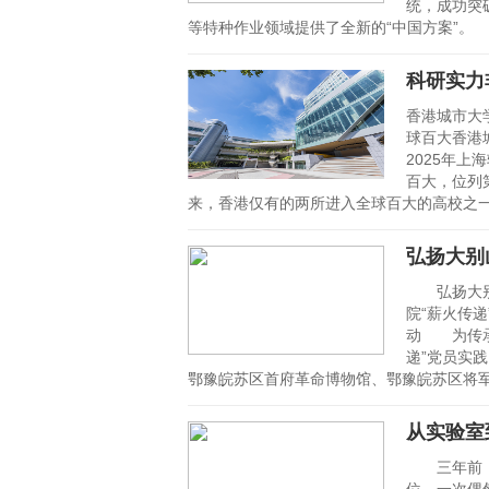
统，成功突
等特种作业领域提供了全新的“中国方案”
科研实力
香港城市大
球百大香港
2025年
百大，位列
来，香港仅有的两所进入全球百大的高校之
弘扬大别
弘扬大别
院“薪火传
动 为传承
递”党员实
鄂豫皖苏区首府革命博物馆、鄂豫皖苏区将
从实验室
三年前，方