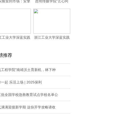
实验室到市场：安擎
昆明传媒学院“艺心向
智联的Secur
上”实践团勐腊行
江工业大学深蓝实践
浙江工业大学深蓝实践
队：橘海翻波映台
队：智绘农业新篇
磅推荐
筑工程学院"南靖沃土育新机，林下种
一起 乐活上场 | 2025保利
三批全国学校急救教育试点学校名单公
气满满迎接新学期 这份开学攻略请收