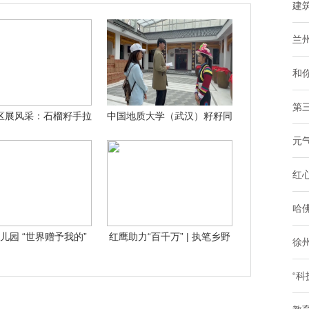
建
兰
和你
第
区展风采：石榴籽手拉
中国地质大学（武汉）籽籽同
手，胡杨心
心实践团：
元
红
哈
儿园 “世界赠予我的”
红鹰助力“百千万” | 执笔乡野
徐
主题毕
赋
“