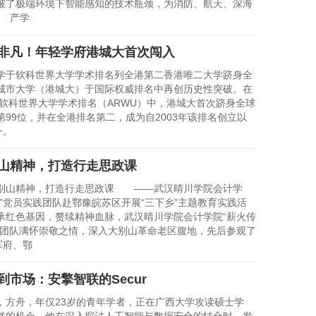
破了极端环境下智能感知的技术瓶颈，为消防、航天、深海
。 产学
非凡！年轻学府港城大首次闯入
学于软科世界大学学术排名列全港第二香港唯二大学跻身全
城市大学（港城大）于国际权威排名中再创历史性突破。在
上海软科世界大学学术排名（ARWU）中，港城大首次跻身全球
第99位，并在全港排名第二，成为自2003年该排名创立以
一。
山精神，打造行走思政课
山精神，打造行走思政课 ——武汉晴川学院会计学
递”党员实践团队赴鄂豫皖苏区开展“三下乡”主题教育实践活
红色基因，赘续精神血脉，武汉晴川学院会计学院“薪火传
践团队满怀崇敬之情，深入大别山革命老区腹地，先后参观了
军府、鄂
到市场：安擎智联的Secur
舟，年仅23岁的青年学者，正在广西大学攻读硕士学