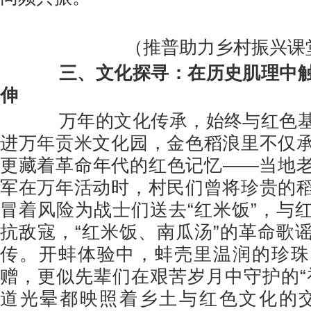
（推普助力乡村振兴课
三、
文化探寻：在历史肌理中
伸
万年的文化传承，始终与红色基
进万年贡米文化园，金色稻浪里不仅
更藏着革命年代的红色记忆——当地
军在万年活动时，村民们曾将珍贵的
冒着风险为战士们送去“红米饭”，与
抗敌寇，“红米饭、南瓜汤”的革命歌
传。开蚌体验中，蚌壳里温润的珍珠
赠，更似先辈们在艰苦岁月中守护的“
道光晕都映照着乡土与红色文化的交