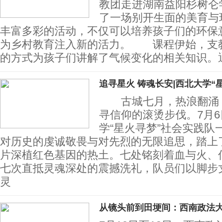
教团走进湖南益阳杉树仑
了一场别开生面的美育与
丰富多彩的活动，不仅可以培养孩子们的环保
为乡村教育注入新的活力。 课程伊始，支
的方式为孩子们讲解了气候变化的相关知识。通过
追寻星火 铸魂长安|西北大学“
古城七月，热浪翻涌，
寻信仰的滚烫步伐。7月6
学“星火寻梦”社会实践队
对历史的虔诚敬畏与对先烈的无限追思，踏上
片深植红色基因的热土。七处铭刻着血与火、
七次直抵灵魂深处的震撼洗礼，队员们以脚步
灵
从镜头前到田埂间：西南政法大