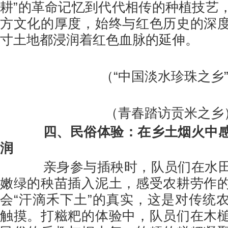
耕”的革命记忆到代代相传的种植技艺
方文化的厚度，始终与红色历史的深
寸土地都浸润着红色血脉的延伸。
（“中国淡水珍珠之乡
（青春踏访贡米之乡
四、
民俗体验：在乡土烟火中
润
亲身参与插秧时，队员们在水田
嫩绿的秧苗插入泥土，感受农耕劳作
会“汗滴禾下土”的真实，这是对传统
触摸。打糍粑的体验中，队员们在木