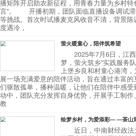
播矩阵开启助农新征程，用青春力量为乡村特
言”。 开播初期，团队面临直播设备调试滞
等挑战。首次时试播麦克风收音不清，背景陈
度遇冷，
萤火暖童心，陪伴筑希望
2025年7月6日，江西
梦，萤火筑乡”实践服务
上堡乡良和村童心港湾，
展一场充满爱意的陪伴活动，旨在通过丰富的
们驱散孤单，播种温暖，让他们在陪伴中感
动中，团队充分发挥自身优势，开展手工制作
教
绘梦乡村，为爱添彩— —茶山
近日，中南财经政法大