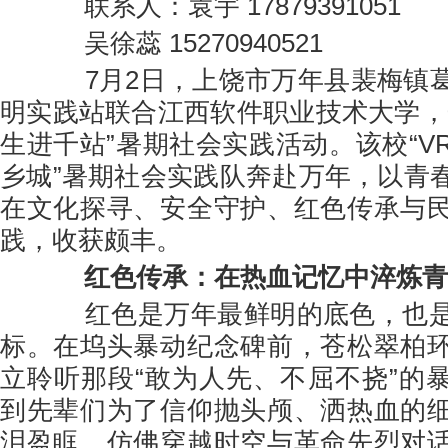
联系人：袁宇 17879391051
吴徐蕊 15270940521
7月2日，上饶市万年县裴梅镇葛
明实践站联合江西软件职业技术大学，
生进千站”暑期社会实践活动。该校“V
乡城”暑期社会实践队奔赴万年，以青
在文化探寻、安全守护、红色传承与
践，收获颇丰。
红色传承：在热血记忆中淬炼青
红色是万年最鲜明的底色，也是
标。在坞头暴动纪念碑前，苍松翠柏
立聆听那段“敢为人先、不屈不挠”的
到先辈们为了信仰抛头颅、洒热血的
泪盈眶，仿佛穿越时空与革命先烈对