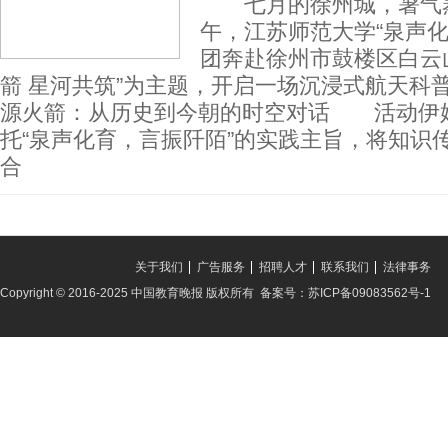
七月的徐州城，暑气蒸
午，江苏师范大学“泉声化
团奔赴徐州市鼓楼区白云
箭 星河共筑”为主题，开启一场沉浸式航天
源火箭：从历史到今朝的时空对话 活动伊
托“泉声化育，言振阡陌”的实践主旨，将知识
合
关于我们
广告服务
招聘人才
联系我们
法律事务
Copyright © 2016-2025 中国教育晚报 版权所有 备案号：苏ICP备09083562号-1