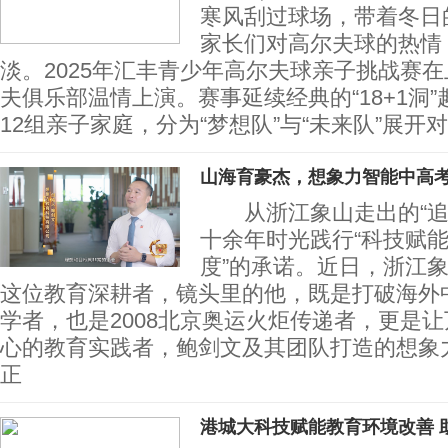
寒风刮过球场，带着冬日
家长们对高尔夫球的热情
淡。2025年汇丰青少年高尔夫球亲子挑战赛在
夫俱乐部温情上演。赛事延续经典的“18+1洞
12组亲子家庭，分为“梦想队”与“未来队”展开
山海育豪杰，想象力智能中高
从浙江象山走出的“追
十余年时光践行“科技赋
度”的承诺。近日，浙江
这位教育深耕者，镜头里的他，既是打破海外
学者，也是2008北京奥运火炬传递者，更是
心的教育实践者，鲍剑文及其团队打造的想象
正
港城大科技赋能教育环境改善 