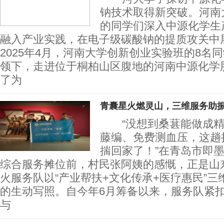
钠技术取得新突破。河南
的同学们深入中源化学生
融入产业实践，在电子级碳酸钠的提质攻关中
2025年4月，河南大学创新创业实验班的8名
领下，走进位于桐柏山区腹地的河南中源化学
了为
青囊星火燃灵山，三维服务助
“没想到桑葚能做成精
藤编、免费测血压，这趟
揣回家了！”在青岛市即
综合服务摊位前，村民张阿姨的感慨，正是山
火服务队以“产业帮扶+文化传承+医疗惠民”
的生动写照。自今年6月筹备以来，服务队紧
与