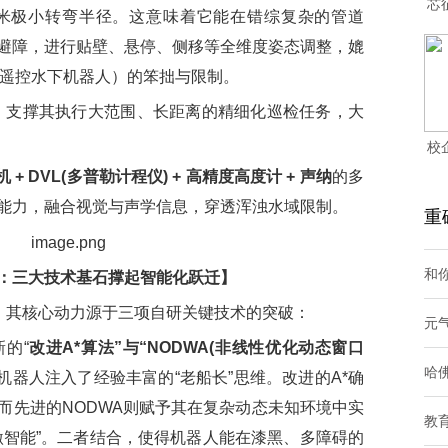
芯
2米极小转弯半径。这意味着它能在错综复杂的管道
避障，进行贴壁、悬停、侧移等全维度姿态调整，媲
缆遥控水下机器人）的笨拙与限制。
，支撑其执行大范围、长距离的精细化巡检任务，大
校
+ DVL(多普勒计程仪) + 高精度高度计 + 声纳
的多
能力，融合视觉与声学信息，穿透浑浊水域限制。
重
和你
：三大技术基石撑起智能化跃迁】
，其核心动力源于三项自研关键技术的突破：
元
新的“
改进A*算法”与“NODWA(非线性优化动态窗口
哈
机器人注入了经验丰富的“老船长”思维。改进的A*确
而先进的NODWA则赋予其在复杂动态未知环境中实
教
激智能”。二者结合，使得机器人能在漆黑、多障碍的