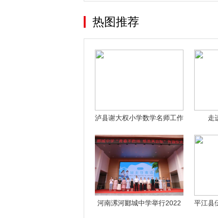
热图推荐
泸县谢大权小学数学名师工作
走
室 202
河南漯河郾城中学举行2022
平江县
届毕业升