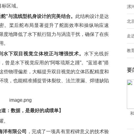
目标区域。
漯
后舵”与流线型机身设计的完美结合。
此结构设计是达
北
秘密。桨后舵布局显著提升了舵面效率和操纵响应速
限度地降低了水下航行阻力与涡流干扰，确保了在疾
走
用。
教
独到水下双目视觉立体校正与增强技术。
水下光线折
曾是水下视觉应用的“阿喀琉斯之踵”。“蓝巡者”搭
要
这些物理偏差，大幅提升双目视觉的立体匹配精度和
环境，也能精准捕捉管体裂纹、法兰泄漏、焊缝缺陷
论道：数据，是最好的成绩单】
和
耀。
海洋有限公司
，完成了一项具有里程碑意义的技术验