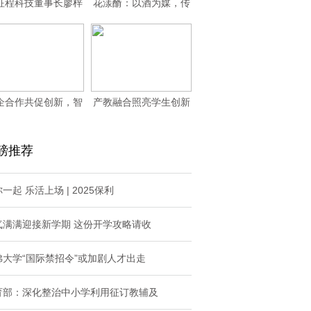
征程科技董事长廖梓
花漾醑：以酒为媒，传
程赴厦门参加20
承与创新的覆盆子
企合作共促创新，智
产教融合照亮学生创新
测先锋团队携手武
之路——义乌工商
磅推荐
一起 乐活上场 | 2025保利
气满满迎接新学期 这份开学攻略请收
佛大学“国际禁招令”或加剧人才出走
育部：深化整治中小学利用征订教辅及