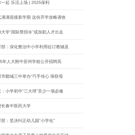
一起 乐活上场 | 2025保利
气满满迎接新学期 这份开学攻略请收
佛大学“国际禁招令”或加剧人才出走
育部：深化整治中小学利用征订教辅及
025年人大附中苏州学校公开招聘高
河市郾城三中举办“巧手传心 珠联母
京：小学初中“三大球”至少一项必修
进长春中医药大学
育部：坚决纠正幼儿园“小学化”