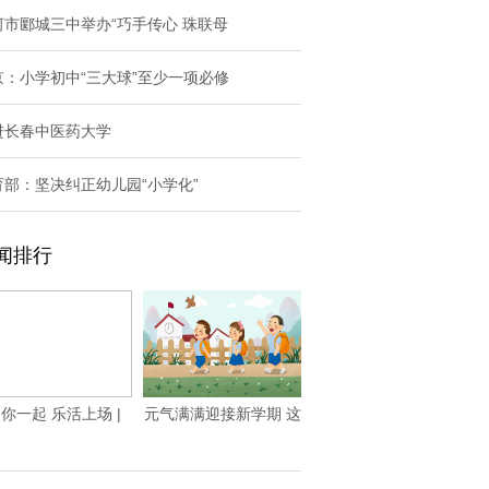
河市郾城三中举办“巧手传心 珠联母
京：小学初中“三大球”至少一项必修
进长春中医药大学
育部：坚决纠正幼儿园“小学化”
闻排行
你一起 乐活上场 |
元气满满迎接新学期 这
2025保利
份开学攻略请收