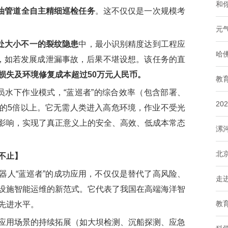
和你
石油管道全自主精细巡检任务
。这不仅仅是一次规模考
元
0处大小不一的裂纹隐患
中，最小识别精度达到工程应
哈
”，如若发展成泄漏事故，后果不堪设想。该任务的直
损失及环境修复成本超过50万元人民币。
教
员水下作业模式，“蓝巡者”的综合效率（包含部署、
2
的5倍以上。它无需人类进入高危环境，作业不受光
影响，实现了真正意义上的安全、高效、低成本常态
漯
北
不止】
人“蓝巡者”的成功应用，不仅仅是替代了高风险、
走
设施智能运维的新范式。它代表了我国在高端海洋智
教
先进水平。
用场景的持续拓展（如大坝检测、沉船探测、应急