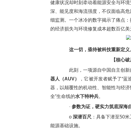
健康状况却时刻牵动着能源安全与环境
深、能见度和海流强度，不仅面临高危
细监测。一个冰冷的数字揭示了痛点：
的经济损失与环境修复成本超数百亿美
这一切，亟待被科技重新定义
【核心破
此刻，一项源自中国自主创新的
器人（AUV）
，它被开发者赋予了“蓝
器，以颠覆性的机动性、智能性与经济性
全”生命线的
水下特种兵
。
·
参数为证，硬实力筑底深海
o
深潜百尺
：具备下潜至50
能源基础设施。