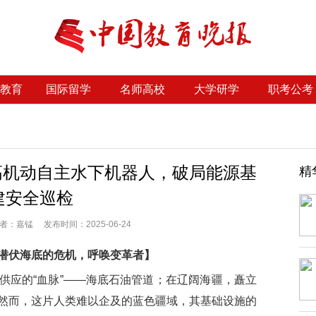
教育
国际留学
名师高校
大学研学
职考公考
高机动自主水下机器人，破局能源基
精
建安全巡检
：嘉锰 发布时间：2025-06-24
潜伏海底的危机，呼唤变革者】
应的“血脉”——海底石油管道；在辽阔海疆，矗立
然而，这片人类难以企及的蓝色疆域，其基础设施的