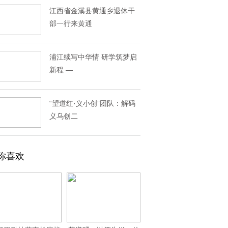
江西省金溪县黄通乡退休干
部一行来黄通
浦江续写中华情 研学筑梦启
新程 —
“望道红·义小创”团队：解码
义乌创二
你喜欢