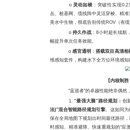
o
灵动如梭
：突破性实现0.
丛、桩基网、缆线阵中灵活穿梭、精准
美水中生物，彻底告别传统ROV（有
o
持久作战
：8小时超长续航
幅提升单次任务效能。
o
感官通明
：
搭载双目高清相机 
维感知套件，构建水下全方位环境感知
【内核制胜
“蓝巡者”的卓越性能绝非偶然
1.
“最强大脑”路径规划：
创
法)”混合智能路径规划引擎
。这如同为
保在全局地图下规划出时间最优路径，
时感知、精准避障、快速重规划的“应