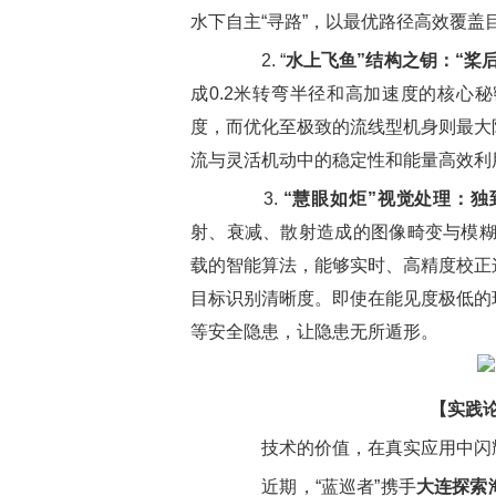
水下自主“寻路”，以最优路径高效覆盖
2. “
水上飞鱼”结构之钥：“桨
成0.2米转弯半径和高加速度的核心
度，而优化至极致的流线型机身则最大
流与灵活机动中的稳定性和能量高效利
3.
“慧眼如炬”视觉处理：
射、衰减、散射造成的图像畸变与模糊，
载的智能算法，能够实时、高精度校正
目标识别清晰度。即使在能见度极低的
等安全隐患，让隐患无所遁形。
【实践
技术的价值，在真实应用中闪
近期，“蓝巡者”携手
大连探索