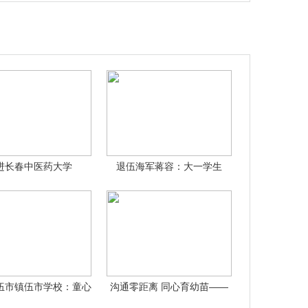
进长春中医药大学
退伍海军蒋容：大一学生
的“超强纤维”
伍市镇伍市学校：童心
沟通零距离 同心育幼苗——
折鹤传祝福
江西省金溪