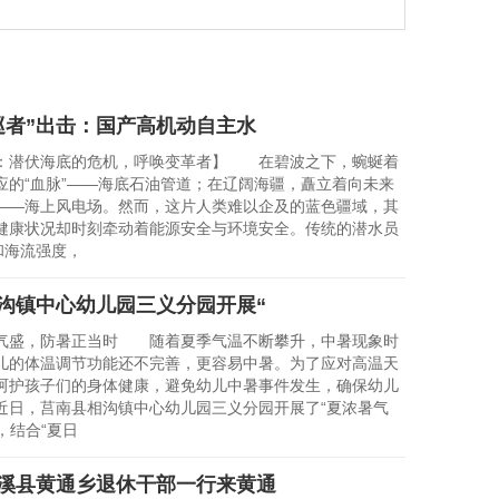
巡者”出击：国产高机动自主水
潜伏海底的危机，呼唤变革者】 在碧波之下，蜿蜒着
应的“血脉”——海底石油管道；在辽阔海疆，矗立着向未来
——海上风电场。然而，这片人类难以企及的蓝色疆域，其
健康状况却时刻牵动着能源安全与环境安全。传统的潜水员
和海流强度，
沟镇中心幼儿园三义分园开展“
盛，防暑正当时 随着夏季气温不断攀升，中暑现象时
儿的体温调节功能还不完善，更容易中暑。为了应对高温天
呵护孩子们的身体健康，避免幼儿中暑事件发生，确保幼儿
近日，莒南县相沟镇中心幼儿园三义分园开展了“夏浓暑气
，结合“夏日
溪县黄通乡退休干部一行来黄通