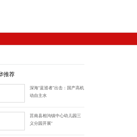
华推荐
深海“蓝巡者”出击：国产高机
动自主水
莒南县相沟镇中心幼儿园三
义分园开展“