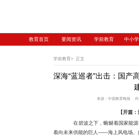
教育首页
要闻资讯
学前教育
中小学
学前教育>
正文
深海“蓝巡者”出击：国产
来源：
中国教育晚报 作者
【开篇：
在碧波之下，蜿蜒着国家能源供
着向未来供能的巨人——海上风电场。