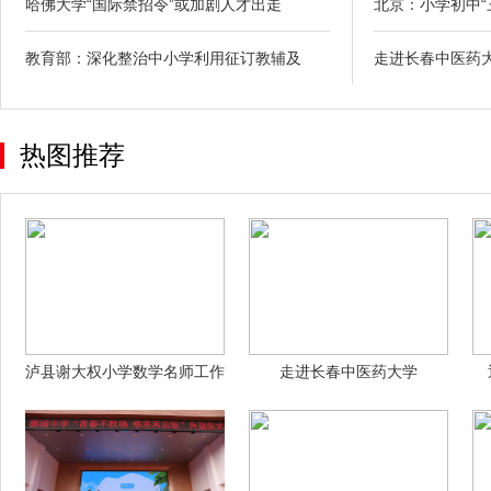
哈佛大学“国际禁招令”或加剧人才出走
北京：小学初中“
教育部：深化整治中小学利用征订教辅及
走进长春中医药
热图推荐
泸县谢大权小学数学名师工作
走进长春中医药大学
室 202