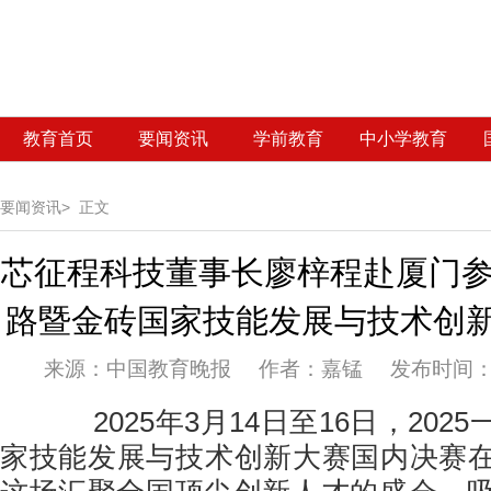
教育首页
要闻资讯
学前教育
中小学教育
要闻资讯>
正文
芯征程科技董事长廖梓程赴厦门参加
路暨金砖国家技能发展与技术创
来源：
中国教育晚报 作者：嘉锰 发布时间：20
2025年3月14日至16日，202
家技能发展与技术创新大赛国内决赛