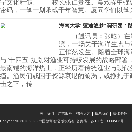
字文化精髓。 校长张仁贵在开幕致辞中强调
密码，一笔一划承载千年智慧。愿同学们以笔
海南大学"蓝途渔梦"调研团：
（通讯员：张晗）在碧
滨，一场关于海洋生态与
正悄然发生。随着全球海
与"十四五"规划对渔业可持续发展的战略部署
最南端的海洋热土，正经历着传统渔业与现代
撞。渔民们或困于资源衰退的漩涡，或挣扎于
击之下，转
关于我们
广告服务
招聘人才
联系我们
法律事务
Copyright © 2016-2025 中国教育晚报 版权所有 备案号：苏ICP备09083562号-1