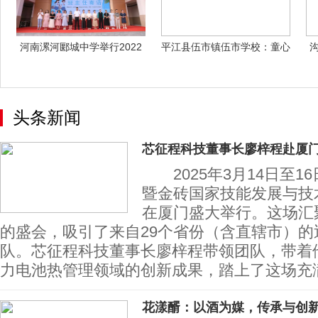
河南漯河郾城中学举行2022
平江县伍市镇伍市学校：童心
届毕业升
折鹤传祝福
头条新闻
芯征程科技董事长廖梓程赴厦门
2025年3月14日至16
暨金砖国家技能发展与技
在厦门盛大举行。这场汇
的盛会，吸引了来自29个省份（含直辖市）的
队。芯征程科技董事长廖梓程带领团队，带着
力电池热管理领域的创新成果，踏上了这场充
花漾醑：以酒为媒，传承与创