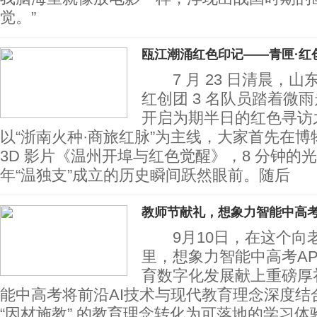
觉。”
瓯江潮涌红色印记——青匣·红
7 月 23 日清晨，山
红创团 3 名队员踏着微
开启为期半日的红色寻访
以“浙南火种·商旅红脉”为主线，大家首先在
3D 影片《温州开埠与红色觉醒》，8 分钟的光影
年“温独支”成立的历史瞬间跃然眼前。随后
教师节献礼，想象力智能中高考
9月10日，在这个向
里，想象力智能中高考A
育数字化发展献上重磅
能中高考将前沿AI技术与现代教育理念深度结
“因材施教” 的教育理念转化为可落地的学习体验