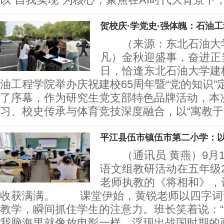
贺校庆·学党史·强体魄：石油
（来源：东北石油大学
凡）金秋迎盛事，奋进正当时
日，恰逢东北石油大学建校
油工程学院举办庆祝建校65周年暨“党的知识
了序幕，作为研究生党支部特色品牌活动，本
习、校史传承与体育竞技深度融合，以“寓教
平江县伍市镇伍市第二小学：
（通讯员 黄燕）9月1
语文组教研活动在五年级
老师执教的《将相和》，
收获满满。 课堂伊始，黄锐老师以四字词
教学，瞬间抓住学生的注意力。班长笑着说：
我脑海里就像放电影一样，浮现出战国时期的