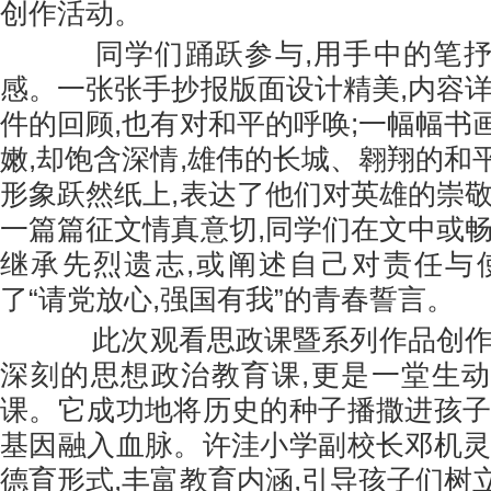
创作活动。
同学们踊跃参与,用手中的笔抒
感。一张张手抄报版面设计精美,内容详
件的回顾,也有对和平的呼唤;一幅幅书
嫩,却饱含深情,雄伟的长城、翱翔的和
形象跃然纸上,表达了他们对英雄的崇敬
一篇篇征文情真意切,同学们在文中或畅
继承先烈遗志,或阐述自己对责任与
了“请党放心,强国有我”的青春誓言。
此次观看思政课暨系列作品创作活
深刻的思想政治教育课,更是一堂生
课。它成功地将历史的种子播撒进孩子
基因融入血脉。许洼小学副校长邓机灵
德育形式,丰富教育内涵,引导孩子们树