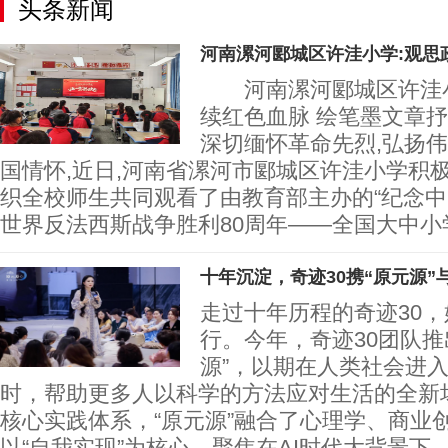
头条新闻
河南漯河郾城区许洼小学:观思
河南漯河郾城区许洼小
续红色血脉 绘笔墨文章
深切缅怀革命先烈,弘扬伟
国情怀,近日,河南省漯河市郾城区许洼小学积
织全校师生共同观看了由教育部主办的“纪念
世界反法西斯战争胜利80周年——全国大中小
十年沉淀，奇迹30携“原元源”与
走过十年历程的奇迹30
行。今年，奇迹30团队推
源”，以期在人类社会进
时，帮助更多人以科学的方法应对生活的全新场
核心实践体系，“原元源”融合了心理学、商业
以“自我实现”为核心，聚焦在AI时代大背景下