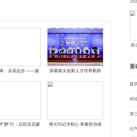
2
童
重
来，从容起步 ——扬
探索拔尖创新人才培养新路
州市汶河幼
径，2026
建
和你
第
伴“黔”行：以职业启蒙
烽火印记淬初心 青春担当续
元
之光，照
荣光——武