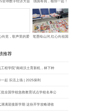
025全球数字经济大会
强国有我，核你一起！
第二届北京数
——从铀的“三生
心向党，歌声里的爱
笔墨绘山河,红心向祖国
国情
——河南漯河郾
磅推荐
筑工程学院"南靖沃土育新机，林下种
一起 乐活上场 | 2025保利
三批全国学校急救教育试点学校名单公
气满满迎接新学期 这份开学攻略请收