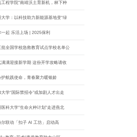
筑工程学院"南靖沃土育新机，林下种
州大学：以科技助力新能源基地变“绿
一起 乐活上场 | 2025保利
三批全国学校急救教育试点学校名单公
气满满迎接新学期 这份开学攻略请收
心护航践使命，青春聚力暖银龄
佛大学“国际禁招令”或加剧人才出走
州医科大学"生命火种计划"走进燕北
特尔联动「扣子 AI 工坊」启动高