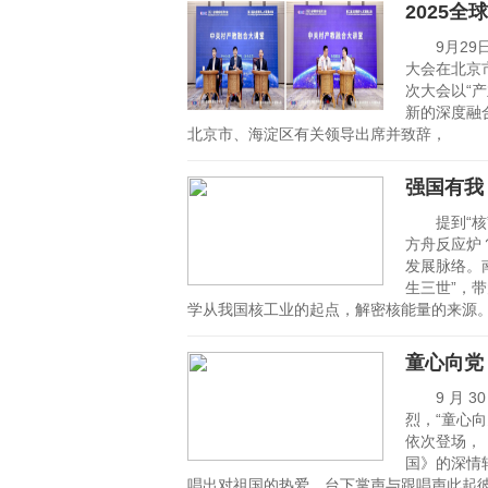
2025
9月29日
大会在北京
次大会以“
新的深度融
北京市、海淀区有关领导出席并致辞，
强国有我
提到“核”
方舟反应炉
发展脉络。
生三世”，
学从我国核工业的起点，解密核能量的来源
童心向党
9 月 3
烈，“童心
依次登场，
国》的深情
唱出对祖国的热爱，台下掌声与跟唱声此起