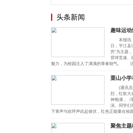
头条新闻
趣味运动
本报讯（通
日，平江县
穷”为主题
背球竞速、
魅力，为校园注入了满满的青春朝气。 
栗山小学
(通讯员：
烈，红歌大
神饱满，《
演。同学们
下掌声与欢呼声此起彼伏，红色正能量在校
聚焦主题