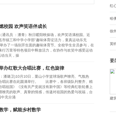
红
哈
燃校园 欢声笑语伴成长
徐
讯员 ：潘青）秋日暖阳映操场，欢声笑语满校园。近
伍市镇三和中学小学部“趣味体育绽活力，童真运动乐无
英
，举办了一场别开生面的趣味体育节。全校学生全员参与，在
珠行万里等特色项目中释放活力，在协作与欢笑中感受运动
活动当天，操
要
举办红歌大合唱比赛，红色旋律
潘璐卫)10月10日，栗山小学篮球场歌声嘹亮、气氛热
合唱比赛在此圆满举行。 比赛中，各班级队列整齐、精
歌唱祖国》《没有共产党就没有新中国》等经典红歌轮番上
用嘹亮的歌声、真挚的情感，传递对祖国的热爱与祝福，台
园中充分涌
建
教学，赋能乡村数学