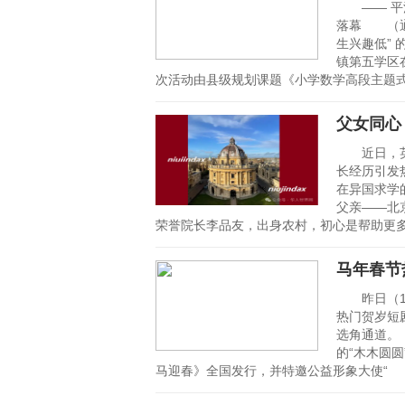
—— 平江
落幕 （通
生兴趣低”
镇第五学区
次活动由县级规划课题《小学数学高段主题
父女同心
近日，英国
长经历引发
在异国求学
父亲——北
荣誉院长李品友，出身农村，初心是帮助更
马年春节
昨日（10
热门贺岁短
选角通道。
的“木木圆
马迎春》全国发行，并特邀公益形象大使“