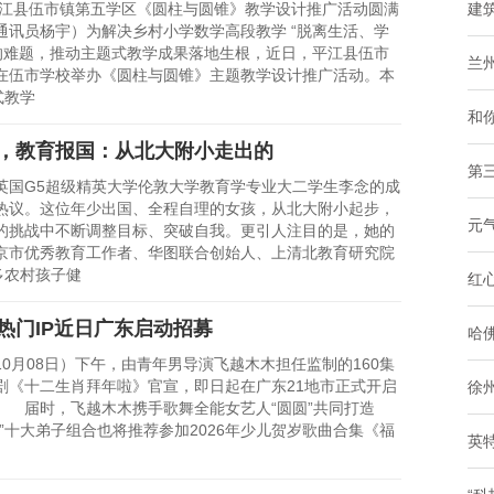
县伍市镇第五学区《圆柱与圆锥》教学设计推广活动圆满
建
讯员杨宇）为解决乡村小学数学高段教学 “脱离生活、学
 的难题，推动主题式教学成果落地生根，近日，平江县伍市
兰
在伍市学校举办《圆柱与圆锥》主题教学设计推广活动。本
式教学
和你
，教育报国：从北大附小走出的
第
G5超级精英大学伦敦大学教育学专业大二学生李念的成
热议。这位年少出国、全程自理的女孩，从北大附小起步，
元
的挑战中不断调整目标、突破自我。更引人注目的是，她的
京市优秀教育工作者、华图联合创始人、上清北教育研究院
多农村孩子健
红
热门IP近日广东启动招募
哈
月08日）下午，由青年男导演飞越木木担任监制的160集
剧《十二生肖拜年啦》官宣，即日起在广东21地市正式开启
徐
 届时，飞越木木携手歌舞全能女艺人“圆圆”共同打造
圆”十大弟子组合也将推荐参加2026年少儿贺岁歌曲合集《福
英