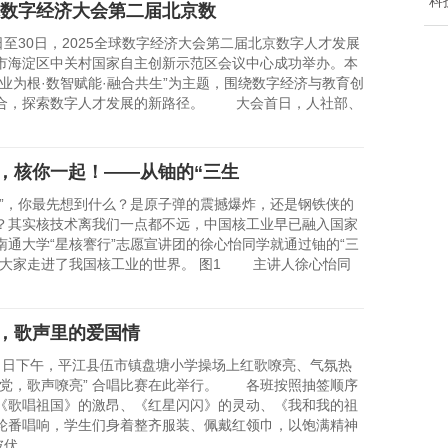
“
全球数字经济大会第二届北京数
至30日，2025全球数字经济大会第二届北京数字人才发展
市海淀区中关村国家自主创新示范区会议中心成功举办。本
产业为根·数智赋能·融合共生”为主题，围绕数字经济与教育创
合，探索数字人才发展的新路径。 大会首日，人社部、
，核你一起！——从铀的“三生
，你最先想到什么？是原子弹的震撼爆炸，还是钢铁侠的
？其实核技术离我们一点都不远，中国核工业早已融入国家
南通大学“星核謇行”志愿宣讲团的徐心怡同学就通过铀的“三
带大家走进了我国核工业的世界。 图1 主讲人徐心怡同
。
，歌声里的爱国情
0 日下午，平江县伍市镇盘塘小学操场上红歌嘹亮、气氛热
向党，歌声嘹亮” 合唱比赛在此举行。 各班按照抽签顺序
《歌唱祖国》的激昂、《红星闪闪》的灵动、《我和我的祖
轮番唱响，学生们身着整齐服装、佩戴红领巾，以饱满精神
彼伏