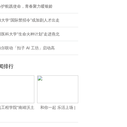
心护航践使命，青春聚力暖银龄
佛大学“国际禁招令”或加剧人才出走
州医科大学"生命火种计划"走进燕北
特尔联动「扣子 AI 工坊」启动高
闻排行
筑工程学院"南靖沃土
和你一起 乐活上场 |
育新机，林下种
2025保利