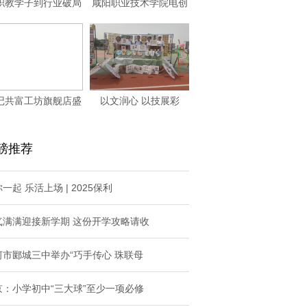
职教学子到行业破局
咸阳职业技术学院电创
者： “巨鲲管家
社团2025年职
记共富工坊旗舰店盛
以文润心 以技展彩
大开业，甬城学子
磅推荐
一起 乐活上场 | 2025保利
气满满迎接新学期 这份开学攻略请收
河市郾城三中举办“巧手传心 珠联母
京：小学初中“三大球”至少一项必修