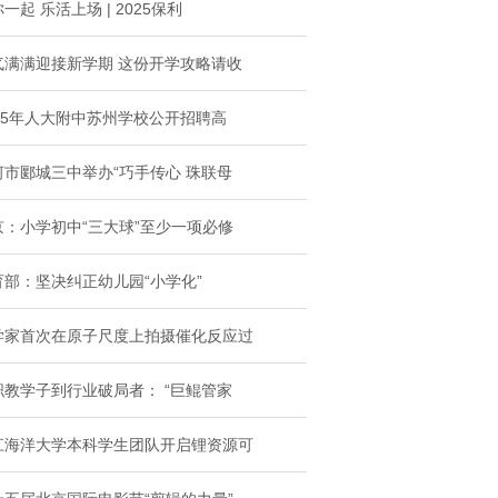
一起 乐活上场 | 2025保利
气满满迎接新学期 这份开学攻略请收
025年人大附中苏州学校公开招聘高
河市郾城三中举办“巧手传心 珠联母
京：小学初中“三大球”至少一项必修
育部：坚决纠正幼儿园“小学化”
学家首次在原子尺度上拍摄催化反应过
职教学子到行业破局者： “巨鲲管家
江海洋大学本科学生团队开启锂资源可