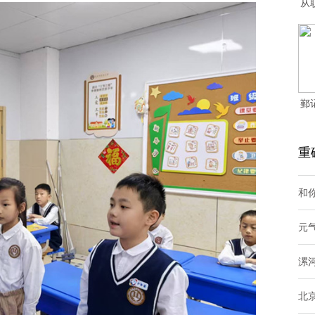
从
鄞
重
和你
元
漯
北