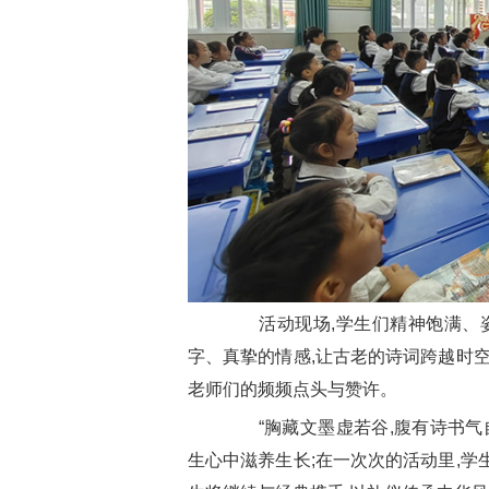
活动现场,学生们精神饱满、姿
字、真挚的情感,让古老的诗词跨越时空
老师们的频频点头与赞许。
“胸藏文墨虚若谷,腹有诗书气自
生心中滋养生长;在一次次的活动里,学