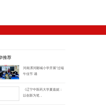
华推荐
河南漯河郾城小学开展“过端
午佳节 诵
《辽宁中医药大学夏嘉妮：
以创新为笔，