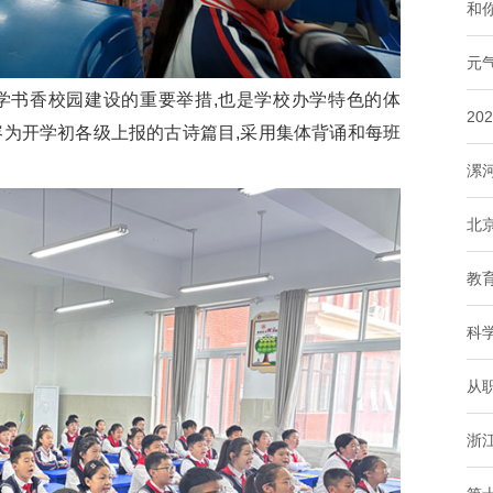
和你
元
书香校园建设的重要举措,也是学校办学特色的体
2
容为开学初各级上报的古诗篇目,采用集体背诵和每班
漯
北
教
科
从
浙