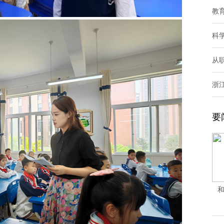
教
科
从
浙
要
和