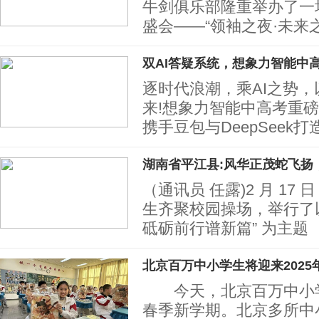
牛剑俱乐部隆重举办了一
盛会——“领袖之夜·未来
双AI答疑系统，想象力智能中
逐时代浪潮，乘AI之势
来!想象力智能中高考重磅
携手豆包与DeepSeek
湖南省平江县:风华正茂蛇飞扬
（通讯员 任露)2 月 17
生齐聚校园操场，举行了以
砥砺前行谱新篇” 为主题
北京百万中小学生将迎来2025
今天，北京百万中小学生
春季新学期。北京多所中