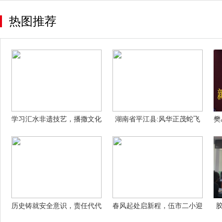
热图推荐
学习汇水非遗技艺，播撒文化
湖南省平江县:风华正茂蛇飞
樊
传承希望
扬，砥砺前
历史铸就安全意识，责任代代
春风起处启新程，伍市二小迎
相传——山
开学